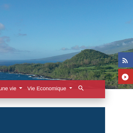
rss_feed
play_circle_filled
search
une vie
Vie Economique