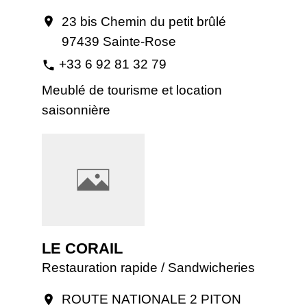
23 bis Chemin du petit brûlé
location_on
97439 Sainte-Rose
+33 6 92 81 32 79
phone
Meublé de tourisme et location
saisonnière
LE CORAIL
Restauration rapide / Sandwicheries
ROUTE NATIONALE 2 PITON
location_on