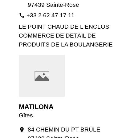
97439 Sainte-Rose
+33 2 62 47 17 11
phone
LE POINT CHAUD DE L'ENCLOS
COMMERCE DE DETAIL DE
PRODUITS DE LA BOULANGERIE
MATILONA
Gîtes
84 CHEMIN DU PT BRULE
location_on