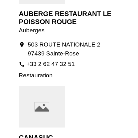
AUBERGE RESTAURANT LE
POISSON ROUGE
Auberges
503 ROUTE NATIONALE 2
location_on
97439 Sainte-Rose
+33 2 62 47 32 51
phone
Restauration
CANASUC