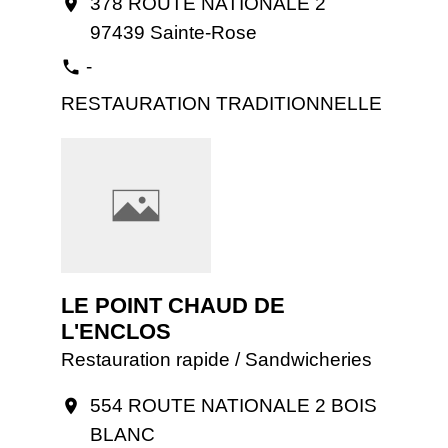
378 ROUTE NATIONALE 2
location_on
97439 Sainte-Rose
-
phone
RESTAURATION TRADITIONNELLE
LE POINT CHAUD DE
L'ENCLOS
Restauration rapide / Sandwicheries
554 ROUTE NATIONALE 2 BOIS
location_on
BLANC