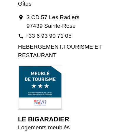
Gîtes
3 CD 57 Les Radiers
location_on
97439 Sainte-Rose
+33 6 93 90 71 05
phone
HEBERGEMENT,TOURISME ET
RESTAURANT
LE BIGARADIER
Logements meublés