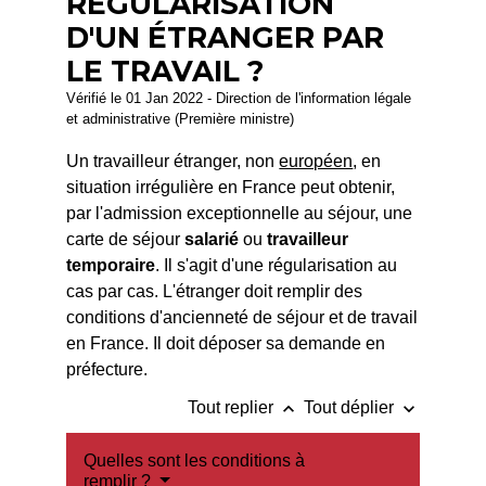
RÉGULARISATION
D'UN ÉTRANGER PAR
LE TRAVAIL ?
Vérifié le 01 Jan 2022 - Direction de l'information légale
et administrative (Première ministre)
Un travailleur étranger, non
européen
, en
situation irrégulière en France peut obtenir,
par l'admission exceptionnelle au séjour, une
carte de séjour
salarié
ou
travailleur
temporaire
. Il s'agit d'une régularisation au
cas par cas. L'étranger doit remplir des
conditions d'ancienneté de séjour et de travail
en France. Il doit déposer sa demande en
préfecture.
keyboard_arrow_up
keyboard_arrow_down
Tout replier
Tout déplier
Quelles sont les conditions à
remplir ?