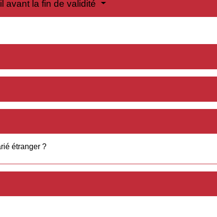
l avant la fin de validité
ié étranger ?