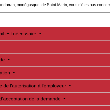
 andorran, monégasque, de Saint-Marin, vous n'êtes pas concer
vail est nécessaire
nde
ration
e de l'autorisation à l'employeur
s d'acceptation de la demande