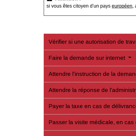
si vous êtes citoyen d'un pays
européen
,
Vérifier si une autorisation de tra
Faire la demande sur internet
Attendre l'instruction de la dema
Attendre la réponse de l'administ
Payer la taxe en cas de délivranc
Passer la visite médicale, en ca