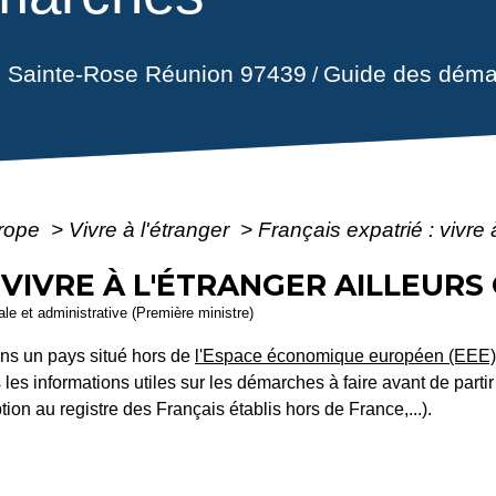
il Sainte-Rose Réunion 97439
Guide des déma
/
urope
>
Vivre à l'étranger
>
Français expatrié : vivre 
 VIVRE À L'ÉTRANGER AILLEURS
gale et administrative (Première ministre)
dans un pays situé hors de
l'Espace économique européen (EEE
 informations utiles sur les démarches à faire avant de partir (
tion au registre des Français établis hors de France,...).