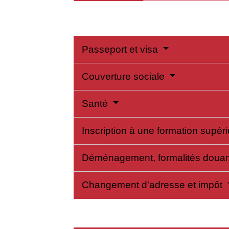
Passeport et visa
Couverture sociale
Santé
Inscription à une formation supéri
Déménagement, formalités douan
Changement d'adresse et impôt