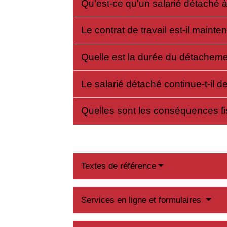
Qu'est-ce qu'un salarié détaché à
Le contrat de travail est-il main
Quelle est la durée du détachem
Le salarié détaché continue-t-il d
Quelles sont les conséquences f
Textes de référence
Services en ligne et formulaires