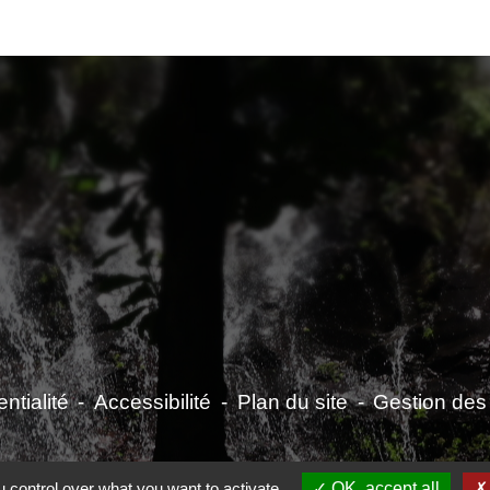
ntialité
-
Accessibilité
-
Plan du site
-
Gestion des
 control over what you want to activate
OK, accept all