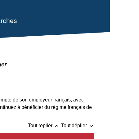
rches
ger
compte de son employeur français, avec
ontinuez à bénéficier du régime français de
keyboard_arrow_up
keyboard_arrow_down
Tout replier
Tout déplier