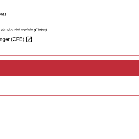
ères
de sécurité sociale (Cleiss)
open_in_new
ranger (CFE)