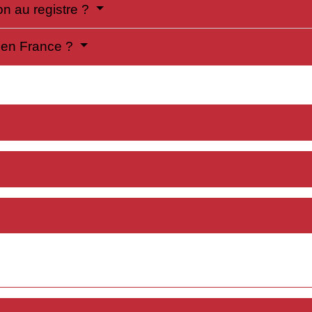
n au registre ?
z en France ?