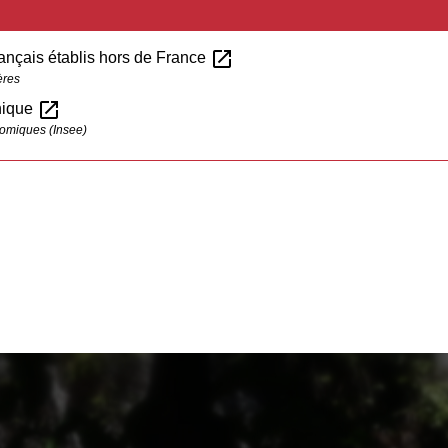
open_in_new
rançais établis hors de France
ères
open_in_new
unique
onomiques (Insee)