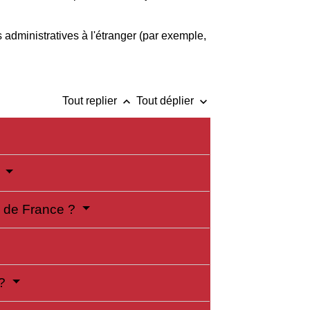
s administratives à l'étranger (par exemple,
keyboard_arrow_up
keyboard_arrow_down
Tout replier
Tout déplier
?
rs de France ?
 ?