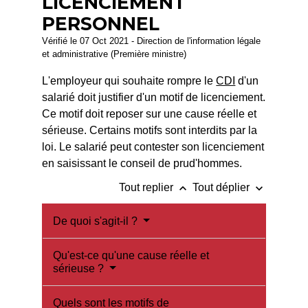
LICENCIEMENT
PERSONNEL
Vérifié le 07 Oct 2021 - Direction de l'information légale
et administrative (Première ministre)
L'employeur qui souhaite rompre le
CDI
d'un
salarié doit justifier d'un motif de licenciement.
Ce motif doit reposer sur une cause réelle et
sérieuse. Certains motifs sont interdits par la
loi. Le salarié peut contester son licenciement
en saisissant le conseil de prud'hommes.
keyboard_arrow_up
keyboard_arrow_down
Tout replier
Tout déplier
De quoi s'agit-il ?
Qu'est-ce qu'une cause réelle et
sérieuse ?
Quels sont les motifs de