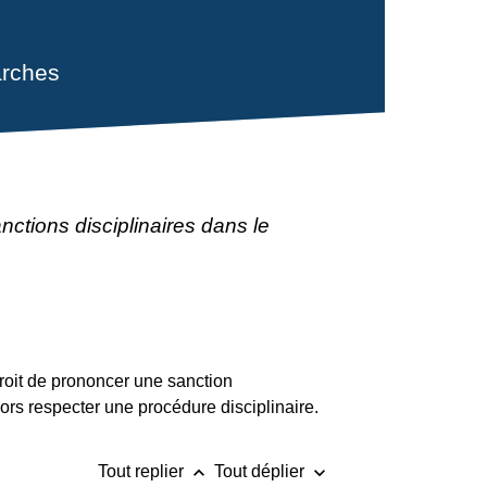
rches
nctions disciplinaires dans le
droit de prononcer une sanction
lors respecter une procédure disciplinaire.
keyboard_arrow_up
keyboard_arrow_down
Tout replier
Tout déplier