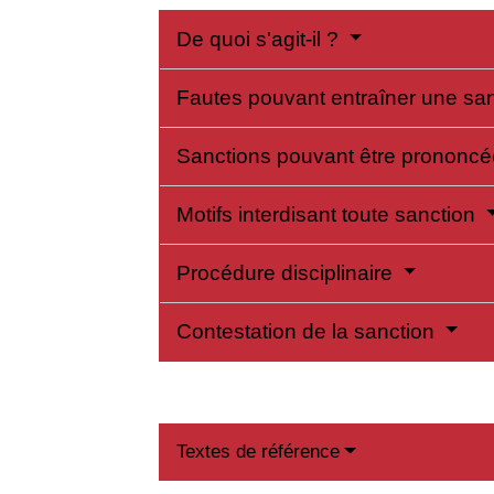
De quoi s'agit-il ?
Fautes pouvant entraîner une sa
Sanctions pouvant être prononc
Motifs interdisant toute sanction
Procédure disciplinaire
Contestation de la sanction
Textes de référence