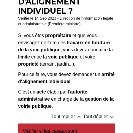
D'ALIGNEMENT
INDIVIDUEL ?
Vérifié le 14 Sep 2023 - Direction de l'information légale
et administrative (Première ministre)
Si vous êtes
propriétaire
et que vous
envisagez de faire des
travaux en bordure
de la voie publique
, vous devez connaître la
limite
entre la
voie publique
et votre
propriété
(terrain, jardin...).
Pour ce faire, vous devez demander un
arrêté
d'alignement individuel
.
C'est un
acte
établi par l'
autorité
administrative
en charge de la
gestion de la
voirie publique
.
keyboard_arrow_up
keyboard_arrow_down
Tout replier
Tout déplier
Vérifier si les travaux sont