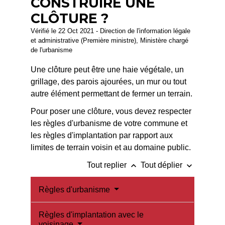
CONSTRUIRE UNE
CLÔTURE ?
Vérifié le 22 Oct 2021 - Direction de l'information légale
et administrative (Première ministre), Ministère chargé
de l'urbanisme
Une clôture peut être une haie végétale, un
grillage, des parois ajourées, un mur ou tout
autre élément permettant de fermer un terrain.
Pour poser une clôture, vous devez respecter
les règles d'urbanisme de votre commune et
les règles d'implantation par rapport aux
limites de terrain voisin et au domaine public.
keyboard_arrow_up
keyboard_arrow_down
Tout replier
Tout déplier
Règles d'urbanisme
Règles d'implantation avec le
voisinage