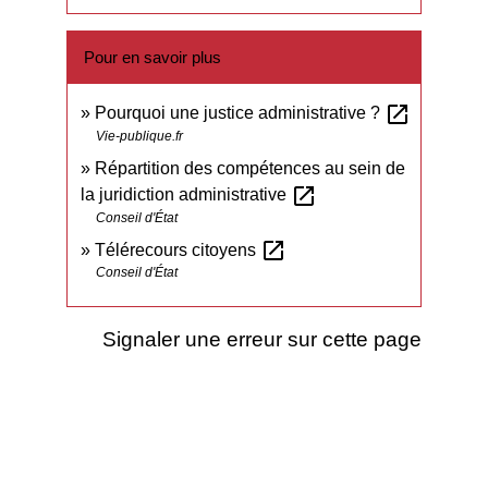
Pour en savoir plus
open_in_new
Pourquoi une justice administrative ?
Vie-publique.fr
Répartition des compétences au sein de
open_in_new
la juridiction administrative
Conseil d'État
open_in_new
Télérecours citoyens
Conseil d'État
Signaler une erreur sur cette page