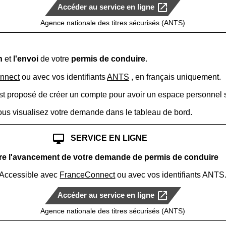
open_in_new
Accéder au service en ligne
Agence nationale des titres sécurisés (ANTS)
n
et
l'envoi
de votre
permis de conduire
.
nnect
ou avec vos identifiants
ANTS
, en français uniquement.
est proposé de créer un compte pour avoir un espace personnel s
vous visualisez votre demande dans le tableau de bord.
desktop_mac
SERVICE EN LIGNE
re l'avancement de votre demande de permis de conduire
Accessible avec
FranceConnect
ou avec vos identifiants ANTS
open_in_new
Accéder au service en ligne
Agence nationale des titres sécurisés (ANTS)