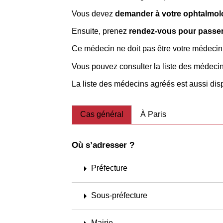
Vous devez
demander à votre ophtalmolo
Ensuite, prenez
rendez-vous pour passer
Ce médecin ne doit pas être votre médecin t
Vous pouvez consulter la liste des médecins
La liste des médecins agréés est aussi dis
Cas général
À Paris
Où s’adresser ?
arrow_right
Préfecture
arrow_right
Sous-préfecture
Mairie