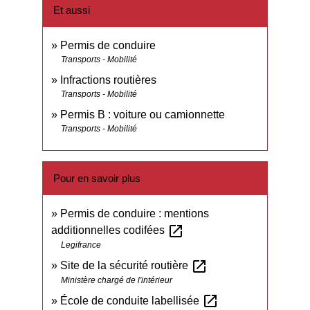
Et aussi
Permis de conduire
Transports - Mobilité
Infractions routières
Transports - Mobilité
Permis B : voiture ou camionnette
Transports - Mobilité
Pour en savoir plus
Permis de conduire : mentions
open_in_new
additionnelles codifées
Legifrance
open_in_new
Site de la sécurité routière
Ministère chargé de l'intérieur
open_in_new
École de conduite labellisée