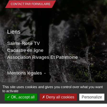
CONTACT PAR FORMULAIRE
Liens
Sainte-Rose TV
Cadastre en ligne
Association Rivages Et Patrimoine
Mentions légales
-
Politique de confidentialité
-
Accessibilité
-
This site uses cookies and gives you control over what you want
to activate
Plan du site
-
Gestion des cookies
OK, accept all
Deny all cookies
Personalize