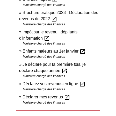
Ministère chargé des finances
Brochure pratique 2023 - Déclaration des
open_in_new
revenus de 2022
Ministère chargé des finances
Impôt sur le revenu : dépliants
open_in_new
d'information
Ministère chargé des finances
open_in_new
Enfants majeurs au 1er janvier
Ministère chargé des finances
Je déclare pour la première fois, je
open_in_new
déclare chaque année
Ministère chargé des finances
open_in_new
Déclarez vos revenus en ligne
Ministère chargé des finances
open_in_new
Déclarer mes revenus
Ministère chargé des finances