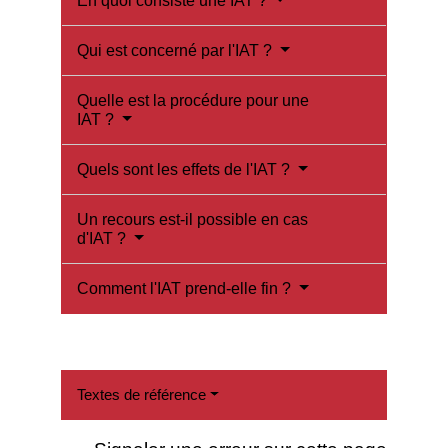
En quoi consiste une IAT ?
Qui est concerné par l'IAT ?
Quelle est la procédure pour une
IAT ?
Quels sont les effets de l'IAT ?
Un recours est-il possible en cas
d'IAT ?
Comment l'IAT prend-elle fin ?
Textes de référence