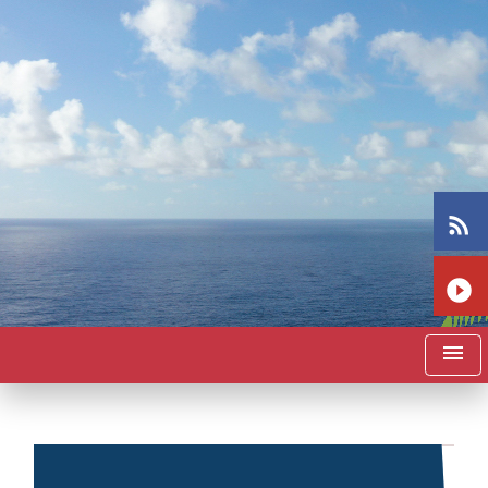
rss_feed
play_circle_filled
menu