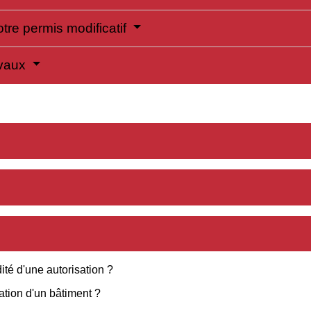
re permis modificatif
avaux
ité d'une autorisation ?
tion d'un bâtiment ?