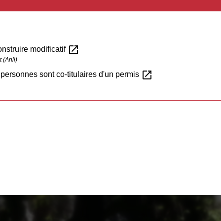
open_in_new
nstruire modificatif
 (Anil)
open_in_new
 personnes sont co-titulaires d'un permis