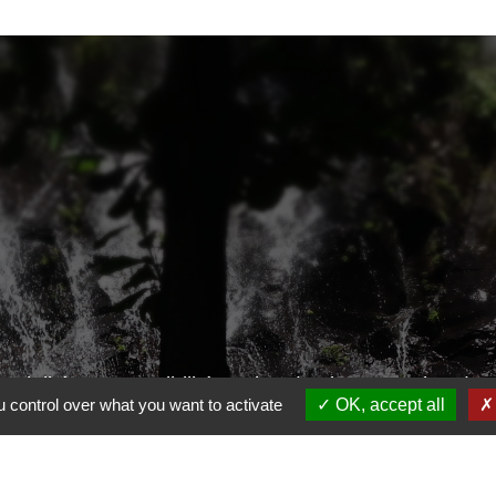
ntialité
-
Accessibilité
-
Plan du site
-
Gestion des
 control over what you want to activate
OK, accept all
Site créé en partenariat avec Réseau des Communes