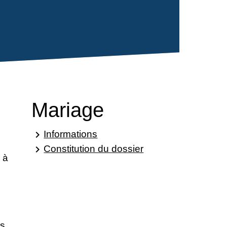
Mariage
Informations
keyboard_arrow_right
Constitution du dossier
keyboard_arrow_right
 à
is