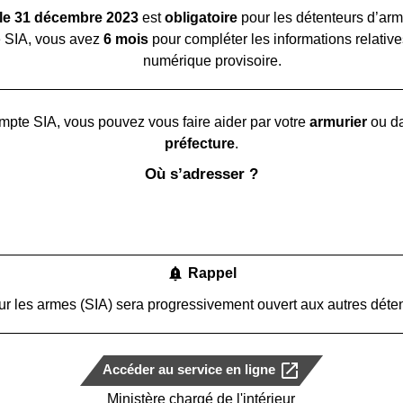
 le 31 décembre 2023
est
obligatoire
pour les détenteurs d’arme
te SIA, vous avez
6 mois
pour compléter les informations relative
numérique provisoire.
mpte SIA, vous pouvez vous faire aider par votre
armurier
ou d
préfecture
.
Où s’adresser ?
notification_important
Rappel
ur les armes (SIA) sera progressivement ouvert aux autres déten
open_in_new
Accéder au service en ligne
Ministère chargé de l'intérieur