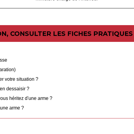
N, CONSULTER LES FICHES PRATIQUES 
asse
aration)
 votre situation ?
n dessaisir ?
vous héritez d'une arme ?
d'une arme ?