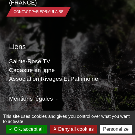
(FRANCE)
CONTACT PAR FORMULAIRE
Liens
Sainte-Rose TV
Cadastre en ligne
Association Rivages Et Patrimoine
Mentions légales
-
Politique de confidentialité
-
Accessibilité
-
This site uses cookies and gives you control over what you want
to activate
Plan du site
-
Gestion des cookies
OK, accept all
Deny all cookies
Personalize