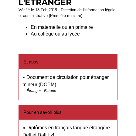
L'ÉTRANGER
Vérifié le 18 Feb 2019 - Direction de l'information légale
et administrative (Première ministre)
En maternelle ou en primaire
Au collège ou au lycée
Et aussi
Document de circulation pour étranger
mineur (DCEM)
Étranger - Europe
Pour en savoir plus
Diplômes en français langue étrangère :
open_in_new
Delf et Dalf