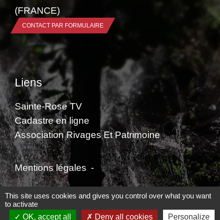
(FRANCE)
CONTACT PAR FORMULAIRE
Liens
Sainte-Rose TV
Cadastre en ligne
Association Rivages Et Patrimoine
Mentions légales
-
Politique de confidentialité
-
Accessibilité
-
This site uses cookies and gives you control over what you want
to activate
Plan du site
-
Gestion des cookies
OK, accept all
Deny all cookies
Personalize