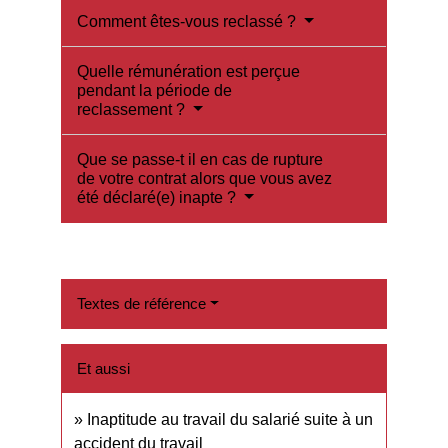
Comment êtes-vous reclassé ?
Quelle rémunération est perçue
pendant la période de
reclassement ?
Que se passe-t il en cas de rupture
de votre contrat alors que vous avez
été déclaré(e) inapte ?
Textes de référence
Et aussi
Inaptitude au travail du salarié suite à un
accident du travail