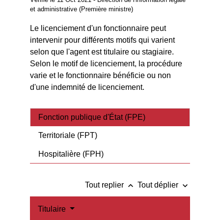
et administrative (Première ministre)
Le licenciement d'un fonctionnaire peut
intervenir pour différents motifs qui varient
selon que l'agent est titulaire ou stagiaire.
Selon le motif de licenciement, la procédure
varie et le fonctionnaire bénéficie ou non
d'une indemnité de licenciement.
Fonction publique d'État (FPE)
Territoriale (FPT)
Hospitalière (FPH)
keyboard_arrow_up
keyboard_arrow_down
Tout replier
Tout déplier
Titulaire