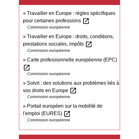
Travailler en Europe : règles spécifiques
open_in_new
pour certaines professions
Commission européenne
Travailler en Europe : droits, conditions,
open_in_new
prestations sociales, impôts
Commission européenne
Carte professionnelle européenne (EPC)
open_in_new
Commission européenne
Solvit : des solutions aux problèmes liés à
open_in_new
vos droits en Europe
Commission européenne
Portail européen sur la mobilité de
open_in_new
l'emploi (EURES)
Commission européenne