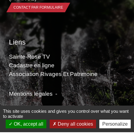
CONTACT PAR FORMULAIRE
Liens
Sainte-Rose TV
Cadastre en ligne
Association Rivages Et Patrimoine
Mentions légales
-
Politique de confidentialité
-
Accessibilité
-
This site uses cookies and gives you control over what you want
to activate
Plan du site
-
Gestion des cookies
OK, accept all
Deny all cookies
Personalize