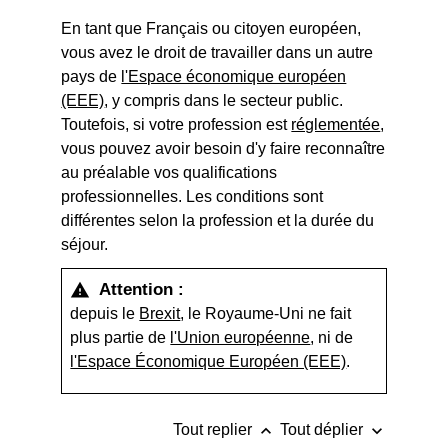
En tant que Français ou citoyen européen,
vous avez le droit de travailler dans un autre
pays de
l'Espace économique européen
(EEE)
, y compris dans le secteur public.
Toutefois, si votre profession est
réglementée
,
vous pouvez avoir besoin d'y faire reconnaître
au préalable vos qualifications
professionnelles. Les conditions sont
différentes selon la profession et la durée du
séjour.
Attention :
warning
depuis le
Brexit
, le Royaume-Uni ne fait
plus partie de
l'Union européenne
, ni de
l'Espace Économique Européen (EEE)
.
keyboard_arrow_up
keyboard_arrow_down
Tout replier
Tout déplier