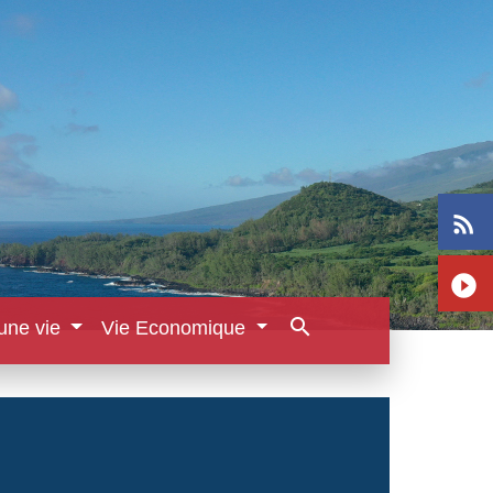
rss_feed
play_circle_filled
search
une vie
Vie Economique