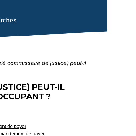
rches
lé commissaire de justice) peut-il
STICE) PEUT-IL
OCCUPANT ?
nt de payer
commandement de payer