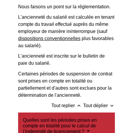
Nous faisons un point sur la réglementation.
L'ancienneté du salarié est calculée en tenant
compte du travail effectué auprès du même
employeur de manière ininterrompue (sauf
dispositions conventionnelles
plus favorables
au salarié).
L'ancienneté est inscrite sur le bulletin de
paie du salarié.
Certaines périodes de suspension de contrat
sont prises en compte en totalité ou
partiellement et d'autres sont exclues pour la
détermination de l'ancienneté.
keyboard_arrow_up
keyboard_arrow_down
Tout replier
Tout déplier
Quelles sont les périodes prises en
compte en totalité pour le calcul de
l’indemnité de licenciement ?