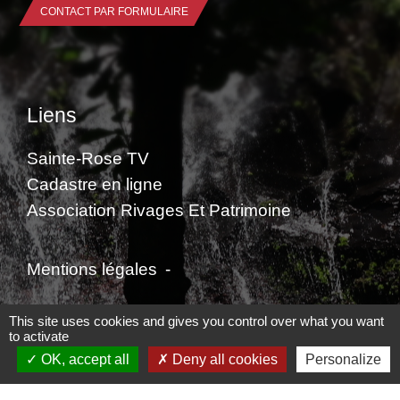
CONTACT PAR FORMULAIRE
Liens
Sainte-Rose TV
Cadastre en ligne
Association Rivages Et Patrimoine
Mentions légales
-
Politique de confidentialité
-
Accessibilité
-
This site uses cookies and gives you control over what you want
to activate
Plan du site
-
Gestion des cookies
OK, accept all
Deny all cookies
Personalize