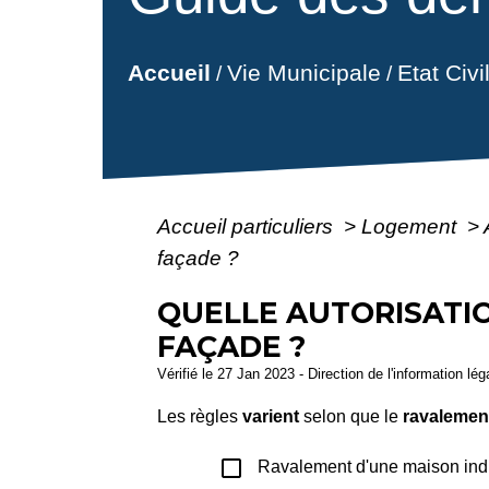
Vie Municipale
Etat Civ
Accueil
/
/
Accueil particuliers
>
Logement
>
façade ?
QUELLE AUTORISATI
FAÇADE ?
Vérifié le 27 Jan 2023 - Direction de l'information lé
Les règles
varient
selon que le
ravalemen
check_box_outline_blank
Ravalement d'une maison indi