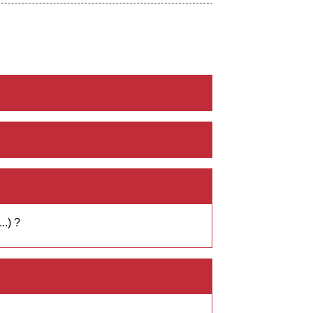
..) ?