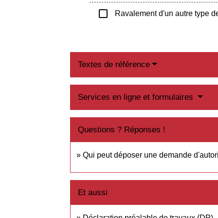
check_box_outline_blank
Ravalement d'un autre type d
Textes de référence
Services en ligne et formulaires
Questions ? Réponses !
Qui peut déposer une demande d'autorisa
Et aussi
Déclaration préalable de travaux (DP)