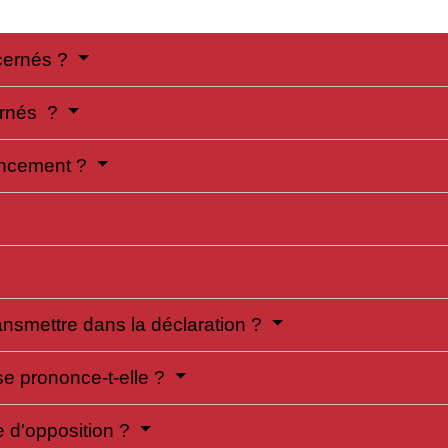
cernés ?
ernés ?
nancement ?
ransmettre dans la déclaration ?
 se prononce-t-elle ?
 d'opposition ?