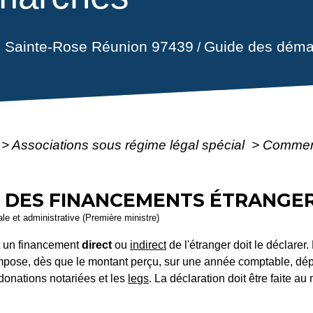
il Sainte-Rose Réunion 97439
Guide des déma
/
>
Associations sous régime légal spécial
>
Comment
DES FINANCEMENTS ÉTRANGERS
gale et administrative (Première ministre)
it un financement
direct
ou
indirect
de l'étranger doit le déclarer
s'impose, dès que le montant perçu, sur une année comptable, d
donations notariées et les
legs
. La déclaration doit être faite au 