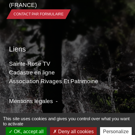
(FRANCE)
CONTACT PAR FORMULAIRE
Liens
Sainte-Rose TV
Cadastre en ligne
Association Rivages Et Patrimoine
Mentions légales
-
Politique de confidentialité
-
Accessibilité
-
This site uses cookies and gives you control over what you want
to activate
Plan du site
-
Gestion des cookies
OK, accept all
Deny all cookies
Personalize