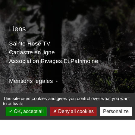
Liens
Sainte-Rose TV
Cadastre en ligne
Association Rivages Et Patrimoine
Mentions légales
-
Politique de confidentialité
-
Accessibilité
-
This site uses cookies and gives you control over what you want
to activate
Plan du site
-
Gestion des cookies
OK, accept all
Deny all cookies
Personalize
Site créé en partenariat avec Réseau des Communes