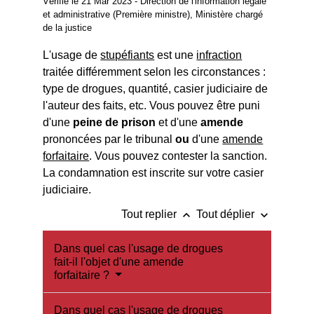
Vérifié le 21 Mar 2023 - Direction de l'information légale
et administrative (Première ministre), Ministère chargé
de la justice
L'usage de
stupéfiants
est une
infraction
traitée différemment selon les circonstances :
type de drogues, quantité, casier judiciaire de
l'auteur des faits, etc. Vous pouvez être puni
d'une
peine de prison
et d'une
amende
prononcées par le tribunal
ou
d'une
amende
forfaitaire
. Vous pouvez contester la sanction.
La condamnation est inscrite sur votre casier
judiciaire.
keyboard_arrow_up
keyboard_arrow_down
Tout replier
Tout déplier
Dans quel cas l'usage de drogues
fait-il l'objet d'une amende
forfaitaire ?
Dans quel cas l'usage de drogues