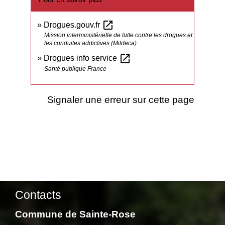
open_in_new
Drogues.gouv.fr
Mission interministérielle de lutte contre les drogues et
les conduites addictives (Mildeca)
open_in_new
Drogues info service
Santé publique France
Signaler une erreur sur cette page
Contacts
Commune de Sainte-Rose