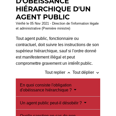
D'OBÉISSANCE
HIÉRARCHIQUE D'UN
AGENT PUBLIC
Vérifié le 05 Nov 2021 - Direction de l'information légale
et administrative (Première ministre)
Tout agent public, fonctionnaire ou
contractuel, doit suivre les instructions de son
supérieur hiérarchique, sauf si l'ordre donné
est manifestement illégal et peut
compromettre gravement un intérêt public.
keyboard_arrow_up
keyboard_arrow_down
Tout replier
Tout déplier
En quoi consiste l'obligation
d'obéissance hiérarchique ?
Un agent public peut-il désobéir ?
Quelle sanction en cas de non