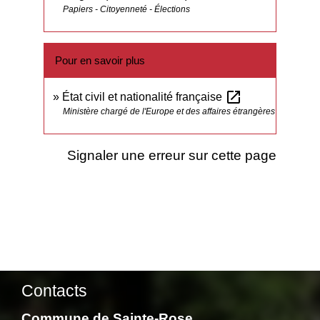
Papiers - Citoyenneté - Élections
Pour en savoir plus
open_in_new
État civil et nationalité française
Ministère chargé de l'Europe et des affaires étrangères
Signaler une erreur sur cette page
Contacts
Commune de Sainte-Rose