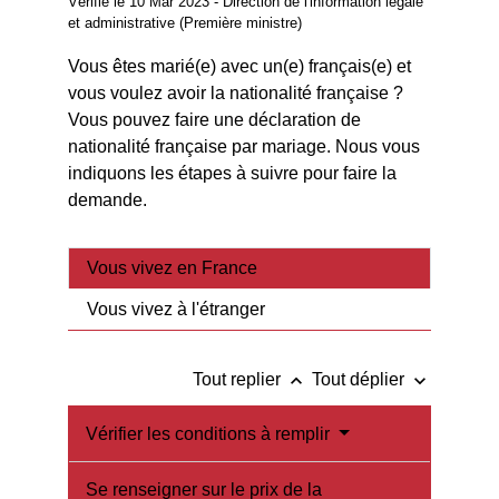
Vérifié le 10 Mar 2023 - Direction de l'information légale
et administrative (Première ministre)
Vous êtes marié(e) avec un(e) français(e) et
vous voulez avoir la nationalité française ?
Vous pouvez faire une déclaration de
nationalité française par mariage. Nous vous
indiquons les étapes à suivre pour faire la
demande.
Vous vivez en France
Vous vivez à l'étranger
keyboard_arrow_up
keyboard_arrow_down
Tout replier
Tout déplier
Vérifier les conditions à remplir
Se renseigner sur le prix de la