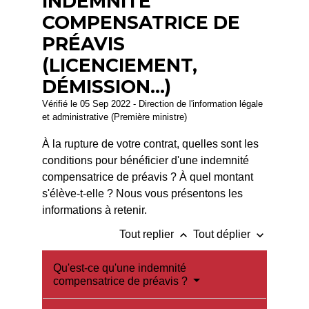
INDEMNITÉ
COMPENSATRICE DE
PRÉAVIS
(LICENCIEMENT,
DÉMISSION...)
Vérifié le 05 Sep 2022 - Direction de l'information légale
et administrative (Première ministre)
À la rupture de votre contrat, quelles sont les
conditions pour bénéficier d'une indemnité
compensatrice de préavis ? À quel montant
s'élève-t-elle ? Nous vous présentons les
informations à retenir.
keyboard_arrow_up
keyboard_arrow_down
Tout replier
Tout déplier
Qu'est-ce qu'une indemnité
compensatrice de préavis ?