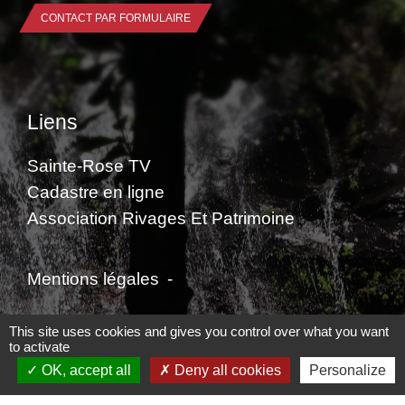
CONTACT PAR FORMULAIRE
Liens
Sainte-Rose TV
Cadastre en ligne
Association Rivages Et Patrimoine
Mentions légales
-
Politique de confidentialité
-
Accessibilité
-
This site uses cookies and gives you control over what you want
to activate
Plan du site
-
Gestion des cookies
OK, accept all
Deny all cookies
Personalize