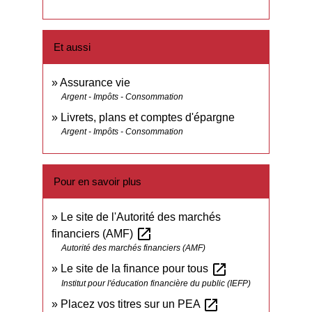
Et aussi
Assurance vie
Argent - Impôts - Consommation
Livrets, plans et comptes d'épargne
Argent - Impôts - Consommation
Pour en savoir plus
Le site de l'Autorité des marchés
open_in_new
financiers (AMF)
Autorité des marchés financiers (AMF)
open_in_new
Le site de la finance pour tous
Institut pour l'éducation financière du public (IEFP)
open_in_new
Placez vos titres sur un PEA