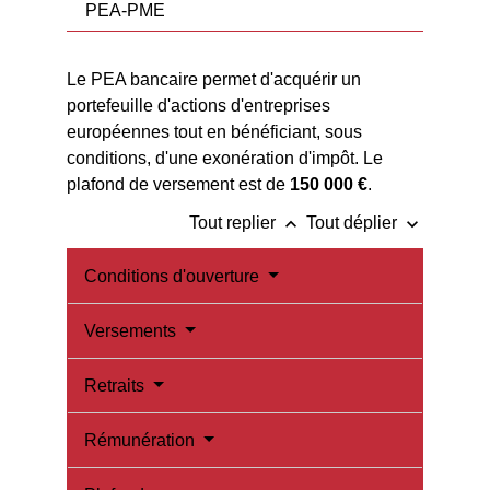
PEA-PME
Le PEA bancaire permet d'acquérir un
portefeuille d'actions d'entreprises
européennes tout en bénéficiant, sous
conditions, d'une exonération d'impôt. Le
plafond de versement est de
150 000 €
.
keyboard_arrow_up
keyboard_arrow_down
Tout replier
Tout déplier
Conditions d'ouverture
Versements
Retraits
Rémunération