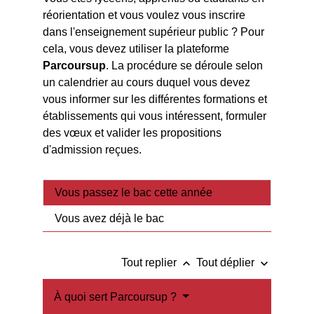
réorientation et vous voulez vous inscrire
dans l'enseignement supérieur public ? Pour
cela, vous devez utiliser la plateforme
Parcoursup
. La procédure se déroule selon
un calendrier au cours duquel vous devez
vous informer sur les différentes formations et
établissements qui vous intéressent, formuler
des vœux et valider les propositions
d'admission reçues.
Vous passez le bac cette année
Vous avez déjà le bac
keyboard_arrow_up
keyboard_arrow_down
Tout replier
Tout déplier
À quoi sert Parcoursup ?