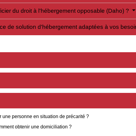
ficier du droit à l'hébergement opposable (Daho) ?
ence de solution d'hébergement adaptées à vos beso
 une personne en situation de précarité ?
omment obtenir une domiciliation ?