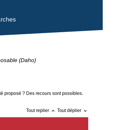
rches
posable (Daho)
é proposé ? Des recours sont possibles.
keyboard_arrow_up
keyboard_arrow_down
Tout replier
Tout déplier