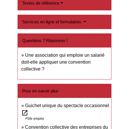
Textes de référence
Services en ligne et formulaires
Questions ? Réponses !
Une association qui emploie un salarié
doit-elle appliquer une convention
collective ?
Pour en savoir plus
Guichet unique du spectacle occasionnel
open_in_new
Pôle emploi
Convention collective des entreprises du