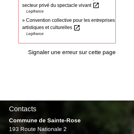
open_in_new
secteur privé du spectacle vivant
Legifrance
Convention collective pour les entreprises
open_in_new
artistiques et culturelles
Legifrance
Signaler une erreur sur cette page
Contacts
Commune de Sainte-Rose
193 Route Nationale 2