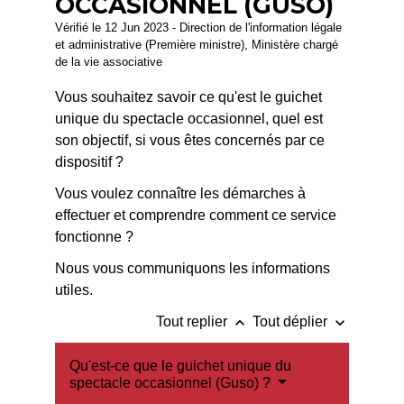
OCCASIONNEL (GUSO)
Vérifié le 12 Jun 2023 - Direction de l'information légale
et administrative (Première ministre), Ministère chargé
de la vie associative
Vous souhaitez savoir ce qu'est le guichet
unique du spectacle occasionnel, quel est
son objectif, si vous êtes concernés par ce
dispositif ?
Vous voulez connaître les démarches à
effectuer et comprendre comment ce service
fonctionne ?
Nous vous communiquons les informations
utiles.
keyboard_arrow_up
keyboard_arrow_down
Tout replier
Tout déplier
Qu'est-ce que le guichet unique du
spectacle occasionnel (Guso) ?