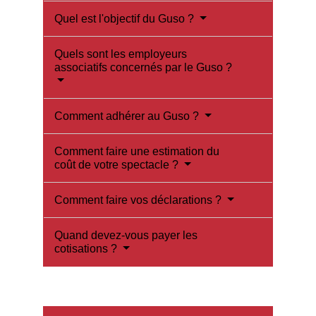
Quel est l'objectif du Guso ?
Quels sont les employeurs
associatifs concernés par le Guso ?
Comment adhérer au Guso ?
Comment faire une estimation du
coût de votre spectacle ?
Comment faire vos déclarations ?
Quand devez-vous payer les
cotisations ?