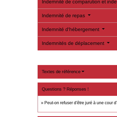
Indemnité de comparution et ind
Indemnité de repas
Indemnité d'hébergement
Indemnités de déplacement
Textes de référence
Questions ? Réponses !
Peut-on refuser d'être juré à une cour d