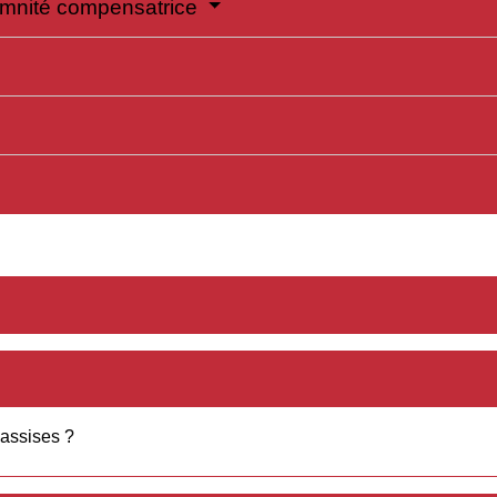
emnité compensatrice
'assises ?