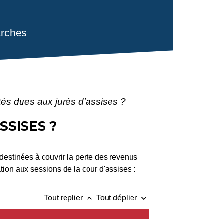
rches
tés dues aux jurés d'assises ?
SSISES ?
destinées à couvrir la perte des revenus
tion aux sessions de la cour d'assises :
keyboard_arrow_up
keyboard_arrow_down
Tout replier
Tout déplier