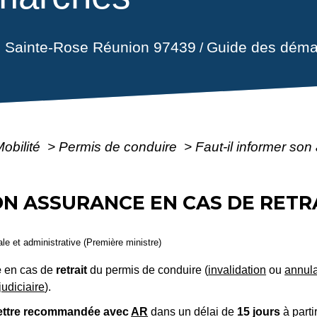
il Sainte-Rose Réunion 97439
Guide des déma
/
Mobilité
>
Permis de conduire
>
Faut-il informer son
ON ASSURANCE EN CAS DE RETR
gale et administrative (Première ministre)
e
en cas de
retrait
du permis de conduire (
invalidation
ou
annula
udiciaire
).
lettre recommandée avec
AR
dans un délai de
15 jours
à parti