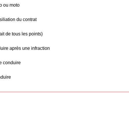
to ou moto
iliation du contrat
it de tous les points)
uire après une infraction
e conduire
nduire