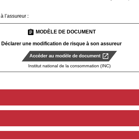
à l'assureur :
assignment
MODÈLE DE DOCUMENT
Déclarer une modification de risque à son assureur
open_in_new
Accéder au modèle de document
Institut national de la consommation (INC)