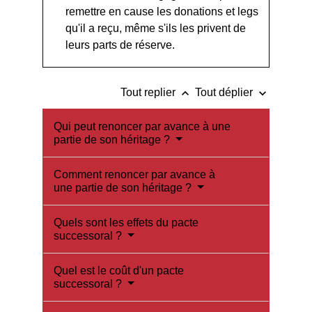
remettre en cause les donations et legs
qu'il a reçu, même s'ils les privent de
leurs parts de réserve.
keyboard_arrow_up
keyboard_arrow_down
Tout replier
Tout déplier
Qui peut renoncer par avance à une
partie de son héritage ?
Comment renoncer par avance à
une partie de son héritage ?
Quels sont les effets du pacte
successoral ?
Quel est le coût d'un pacte
successoral ?