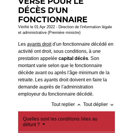
VERSÉ POUR LE
DÉCÈS D'UN
FONCTIONNAIRE
Vérifié le 01 Apr 2022 - Direction de l'information légale
et administrative (Première ministre)
Les
ayants droit
d'un fonctionnaire décédé en
activité ont droit, sous conditions, à une
prestation appelée
capital décès
. Son
montant varie selon que le fonctionnaire
décède avant ou après l'âge minimum de la
retraite. Les ayants droit doivent en faire la
demande auprès de l'administration
employeur du fonctionnaire décédé.
keyboard_arrow_up
keyboard_arrow_down
Tout replier
Tout déplier
Quelles sont les conditions liées au
défunt ?