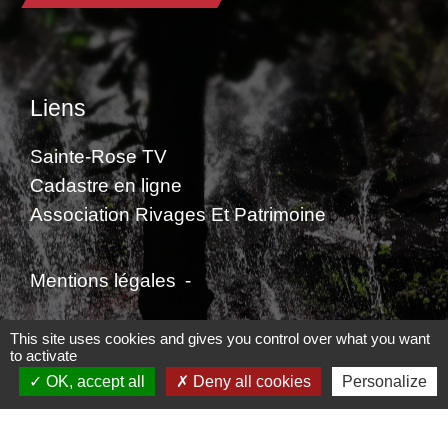
Liens
Sainte-Rose TV
Cadastre en ligne
Association Rivages Et Patrimoine
Mentions légales
-
Politique de confidentialité
-
Accessibilité
-
This site uses cookies and gives you control over what you want
to activate
Plan du site
-
Gestion des cookies
OK, accept all
Deny all cookies
Personalize
Site créé en partenariat avec Réseau des Communes