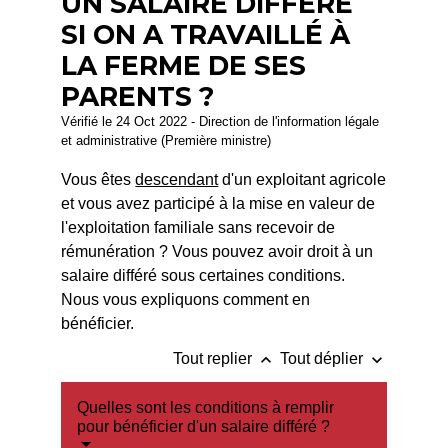
UN SALAIRE DIFFÉRÉ
SI ON A TRAVAILLÉ À
LA FERME DE SES
PARENTS ?
Vérifié le 24 Oct 2022 - Direction de l'information légale
et administrative (Première ministre)
Vous êtes
descendant
d'un exploitant agricole
et vous avez participé à la mise en valeur de
l'exploitation familiale sans recevoir de
rémunération ? Vous pouvez avoir droit à un
salaire différé sous certaines conditions.
Nous vous expliquons comment en
bénéficier.
keyboard_arrow_up
keyboard_arrow_down
Tout replier
Tout déplier
Quelles sont les conditions à remplir
pour bénéficier d'un salaire différé ?