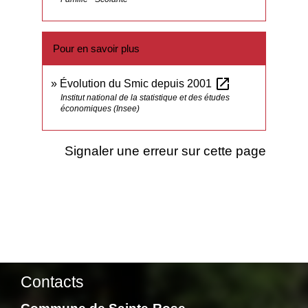
Pour en savoir plus
open_in_new
Évolution du Smic depuis 2001
Institut national de la statistique et des études
économiques (Insee)
Signaler une erreur sur cette page
Contacts
Commune de Sainte-Rose