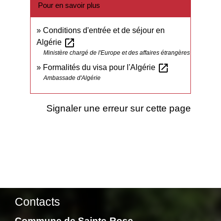
Pour en savoir plus
Conditions d'entrée et de séjour en
open_in_new
Algérie
Ministère chargé de l'Europe et des affaires étrangères
open_in_new
Formalités du visa pour l'Algérie
Ambassade d'Algérie
Signaler une erreur sur cette page
Contacts
Commune de Sainte-Rose