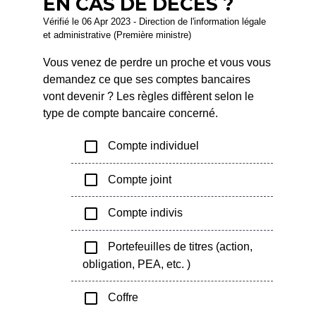
EN CAS DE DÉCÈS ?
Vérifié le 06 Apr 2023 - Direction de l'information légale
et administrative (Première ministre)
Vous venez de perdre un proche et vous vous
demandez ce que ses comptes bancaires
vont devenir ? Les règles diffèrent selon le
type de compte bancaire concerné.
check_box_outline_blank
Compte individuel
check_box_outline_blank
Compte joint
check_box_outline_blank
Compte indivis
check_box_outline_blank
Portefeuilles de titres (action,
obligation, PEA, etc. )
check_box_outline_blank
Coffre