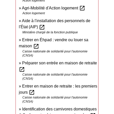
Action logement
open_in_new
Agri-Mobilité d'Action logement
Action logement
Aide à l'installation des personnels de
open_in_new
l'État (AIP)
Ministère chargé de la fonction publique
Entrer en Éhpad : vendre ou louer sa
open_in_new
maison
Caisse nationale de solidarité pour l'autonomie
(CNSA)
Préparer son entrée en maison de retraite
open_in_new
Caisse nationale de solidarité pour l'autonomie
(CNSA)
Entrer en maison de retraite : les premiers
open_in_new
jours
Caisse nationale de solidarité pour l'autonomie
(CNSA)
Identification des carnivores domestiques