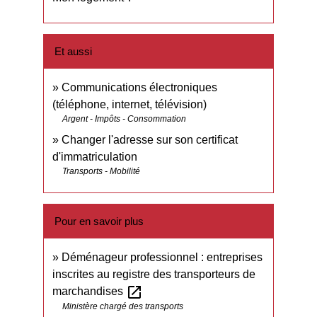
Et aussi
Communications électroniques
(téléphone, internet, télévision)
Argent - Impôts - Consommation
Changer l'adresse sur son certificat
d'immatriculation
Transports - Mobilité
Pour en savoir plus
Déménageur professionnel : entreprises
inscrites au registre des transporteurs de
open_in_new
marchandises
Ministère chargé des transports