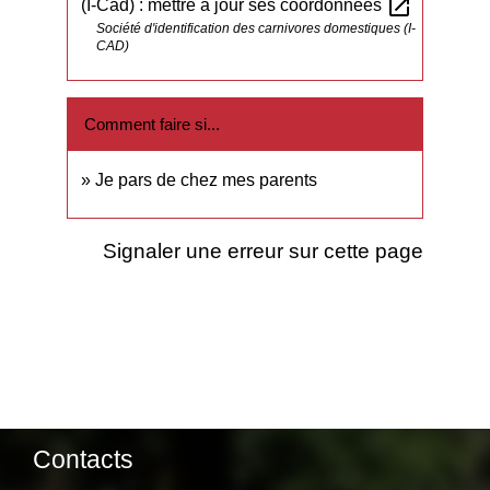
open_in_new
(I-Cad) : mettre à jour ses coordonnées
Société d'identification des carnivores domestiques (I-
CAD)
Comment faire si...
Je pars de chez mes parents
Signaler une erreur sur cette page
Contacts