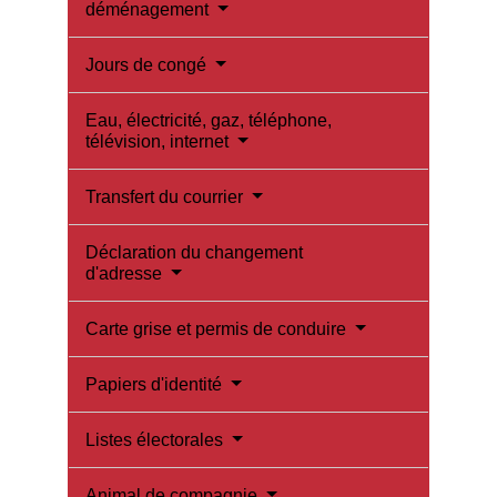
déménagement
Jours de congé
Eau, électricité, gaz, téléphone,
télévision, internet
Transfert du courrier
Déclaration du changement
d'adresse
Carte grise et permis de conduire
Papiers d'identité
Listes électorales
Animal de compagnie