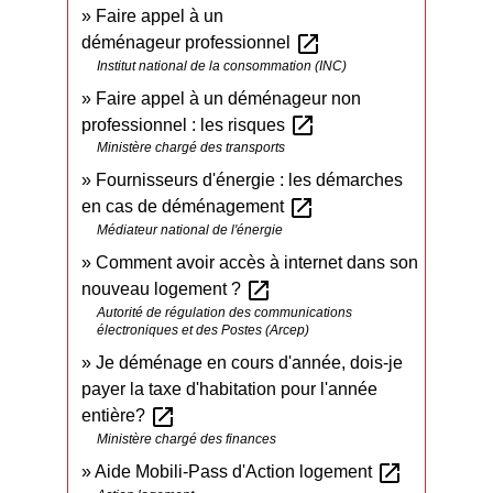
Faire appel à un
open_in_new
déménageur professionnel
Institut national de la consommation (INC)
Faire appel à un déménageur non
open_in_new
professionnel : les risques
Ministère chargé des transports
Fournisseurs d'énergie : les démarches
open_in_new
en cas de déménagement
Médiateur national de l'énergie
Comment avoir accès à internet dans son
open_in_new
nouveau logement ?
Autorité de régulation des communications
électroniques et des Postes (Arcep)
Je déménage en cours d'année, dois-je
payer la taxe d'habitation pour l'année
open_in_new
entière?
Ministère chargé des finances
open_in_new
Aide Mobili-Pass d'Action logement