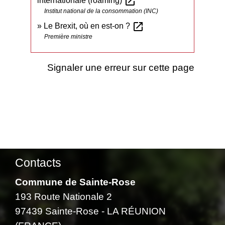
open_in_new
internationale (roaming)
Institut national de la consommation (INC)
open_in_new
Le Brexit, où en est-on ?
Première ministre
Signaler une erreur sur cette page
Contacts
Commune de Sainte-Rose
193 Route Nationale 2
97439 Sainte-Rose - LA RÉUNION