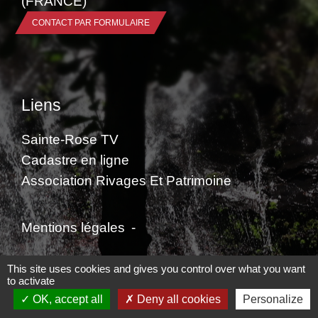
(FRANCE)
CONTACT PAR FORMULAIRE
Liens
Sainte-Rose TV
Cadastre en ligne
Association Rivages Et Patrimoine
Mentions légales
-
Politique de confidentialité
-
Accessibilité
-
This site uses cookies and gives you control over what you want
to activate
Plan du site
-
Gestion des cookies
OK, accept all
Deny all cookies
Personalize