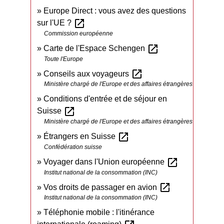
Europe Direct : vous avez des questions
open_in_new
sur l'UE ?
Commission européenne
open_in_new
Carte de l'Espace Schengen
Toute l'Europe
open_in_new
Conseils aux voyageurs
Ministère chargé de l'Europe et des affaires étrangères
Conditions d'entrée et de séjour en
open_in_new
Suisse
Ministère chargé de l'Europe et des affaires étrangères
open_in_new
Étrangers en Suisse
Confédération suisse
open_in_new
Voyager dans l'Union européenne
Institut national de la consommation (INC)
open_in_new
Vos droits de passager en avion
Institut national de la consommation (INC)
Téléphonie mobile : l'itinérance