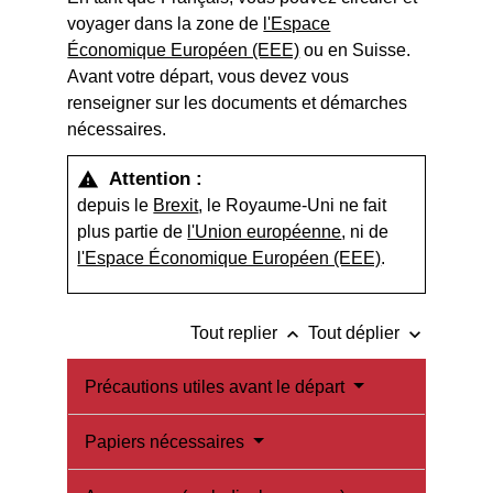
voyager dans la zone de
l'Espace
Économique Européen (EEE)
ou en Suisse.
Avant votre départ, vous devez vous
renseigner sur les documents et démarches
nécessaires.
Attention :
warning
depuis le
Brexit
, le Royaume-Uni ne fait
plus partie de
l'Union européenne
, ni de
l'Espace Économique Européen (EEE)
.
keyboard_arrow_up
keyboard_arrow_down
Tout replier
Tout déplier
Précautions utiles avant le départ
Papiers nécessaires